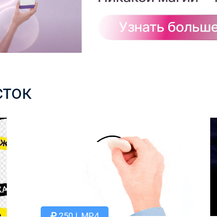
сток
250 | .MP4