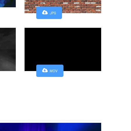
.JPG
.MOV