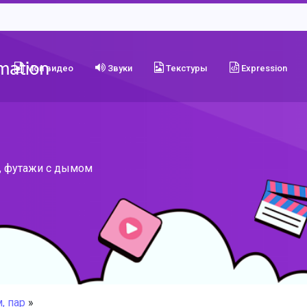
Мои видео
Звуки
Текстуры
Expression
, футажи с дымом
, пар
»