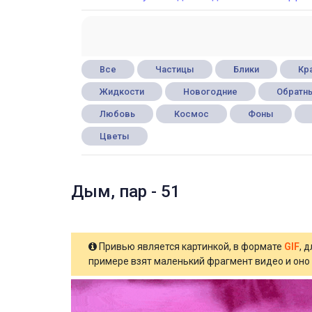
Все
Частицы
Блики
Кра
Жидкости
Новогодние
Обратны
Любовь
Космос
Фоны
Цветы
Дым, пар - 51
Привью является картинкой, в формате
GIF
, 
примере взят маленький фрагмент видео и оно 