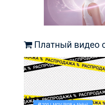
Платный видео 
200 | .MOV (RGB + Alpha)