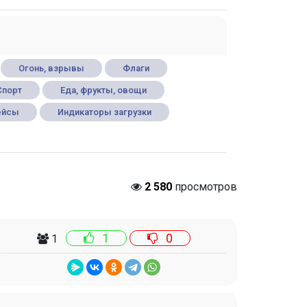
Огонь, взрывы
Флаги
Спорт
Еда, фрукты, овощи
ейсы
Индикаторы загрузки
2 580
просмотров
1
0
1