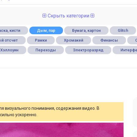
Скрыть категории
ска, кисти
Дым, пар
Бумага, картон
Glitch
й отсчет
Рамки
Хромакей
Финансы
Хэллоуин
Переходы
Электроразряд
Интерф
для визуального понимания, содержания видео. В
сильно ускоренно.