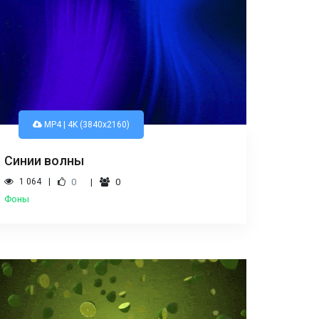
MP4 | 4K (3840x2160)
Синии волны
1 064
0
0
Фоны