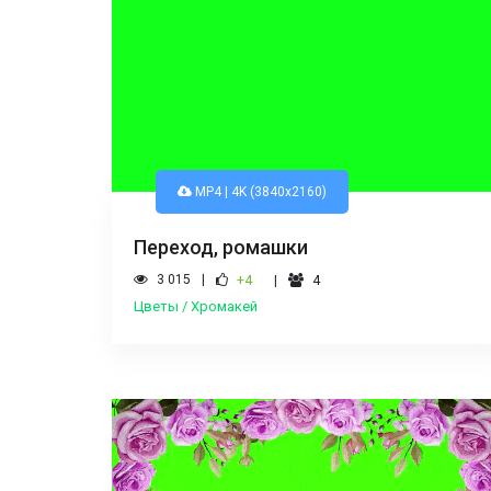
MP4 | 4K (3840x2160)
Переход, ромашки
3 015
+4
4
Цветы / Хромакей