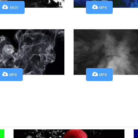
.MOV
MP4
MP4
MP4