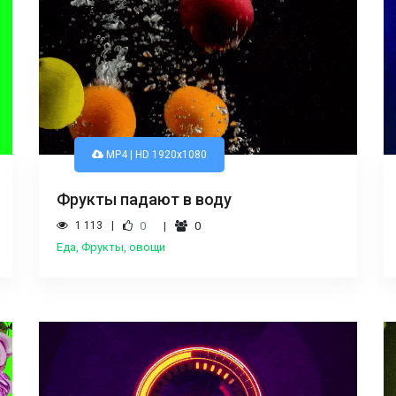
MP4 | HD 1920x1080
Фрукты падают в воду
1 113
0
0
Еда, Фрукты, овощи