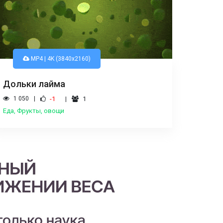
MP4 | 4K (3840x2160)
Дольки лайма
1 050
-1
1
Еда, Фрукты, овощи