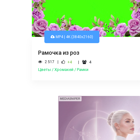
MP4 | 4K (3840x2160)
Рамочка из роз
2 517
+4
4
Цветы / Хромакей / Рамки
MEDIASNIPER