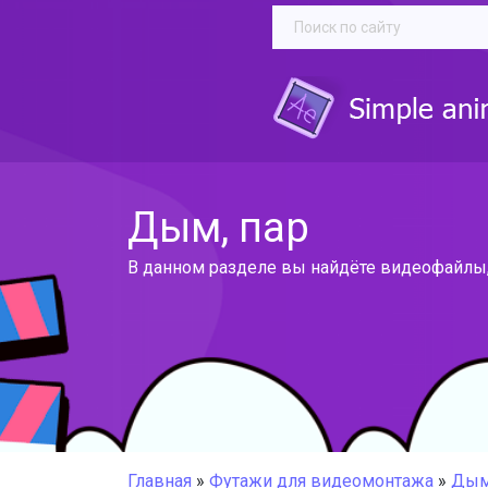
Дым, пар
В данном разделе вы найдёте видеофайлы
Главная
»
Футажи для видеомонтажа
»
Дым