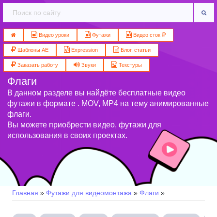
Видео уроки
Футажи
Видео сток
Шаблоны AE
Expression
Блог, статьи
Заказать работу
Звуки
Текстуры
Флаги
В данном разделе вы найдёте бесплатные видео
футажи в формате . MOV, MP4 на тему анимированные
флаги.
Вы можете приобрести видео, футажи для
использования в своих проектах.
Главная
»
Футажи для видеомонтажа
»
Флаги
»