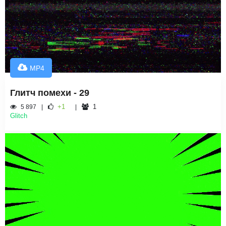
MP4
Глитч помехи - 29
+1
1
5 897
Glitch