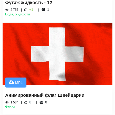
Футаж жидкость - 12
+1
1
2 757
Вода, жидкости
MP4
Анимированный флаг Швейцарии
0
0
1 534
Флаги