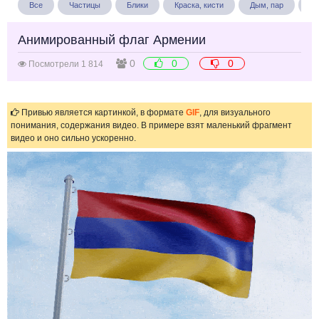
Все
Частицы
Блики
Краска, кисти
Дым, пар
Бу
Анимированный флаг Армении
0
0
0
Посмотрели 1 814
Привью является картинкой, в формате
GIF
, для визуального
понимания, содержания видео. В примере взят маленький фрагмент
видео и оно сильно ускоренно.