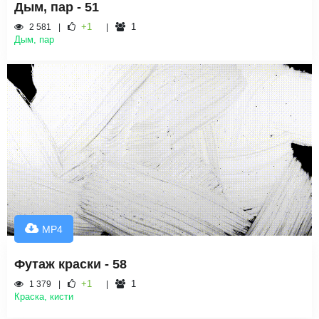
Дым, пар - 51
+1
1
2 581
Дым, пар
MP4
Футаж краски - 58
+1
1
1 379
Краска, кисти