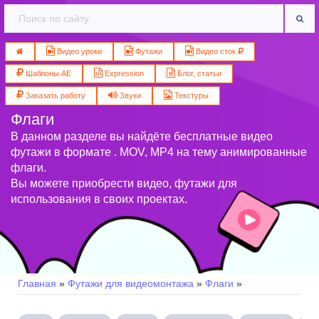
Видео уроки
Футажи
Видео сток
Шаблоны AE
Expression
Блог, статьи
Заказать работу
Звуки
Текстуры
Флаги
В данном разделе вы найдёте бесплатные видео
футажи в формате . MOV, MP4 на тему анимированные
флаги.
Вы можете приобрести видео, футажи для
использования в своих проектах.
Главная
»
Футажи для видеомонтажа
»
Флаги
»