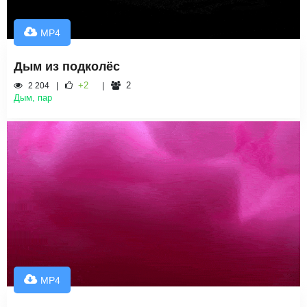
MP4
Дым из подколёс
+2
2
2 204
Дым, пар
MP4