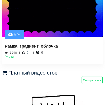
MP4
Рамка, градиент, облочка
0
0
2 048
Рамки
Платный видео сток
Смотреть все