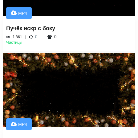
MP4
Пучёк искр с боку
0
0
1 861
Частицы
MP4