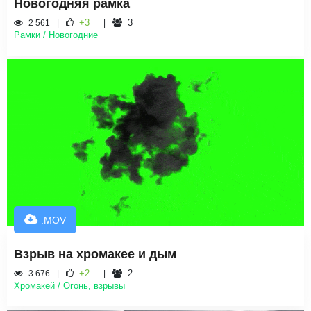
Новогодняя рамка
+3
3
2 561
Рамки / Новогодние
.MOV
Взрыв на хромакее и дым
+2
2
3 676
Хромакей / Огонь, взрывы