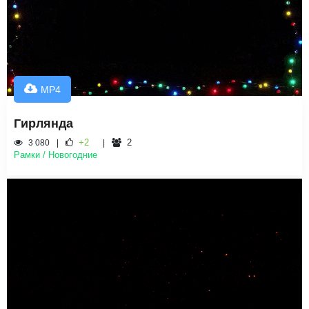
MP4
Гирлянда
+2
2
3 080
Рамки / Новогодние